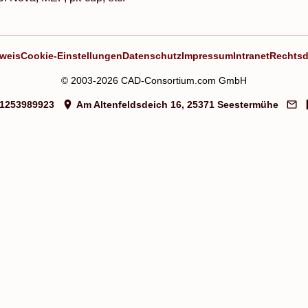
weis
Cookie-Einstellungen
Datenschutz
Impressum
Intranet
Rechtsd
© 2003-2026 CAD-Consortium.com GmbH
1253989923
Am Altenfeldsdeich 16, 25371 Seestermühe