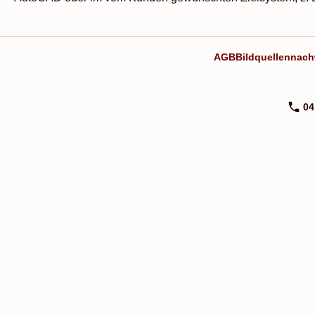
AGB
Bildquellennach
04